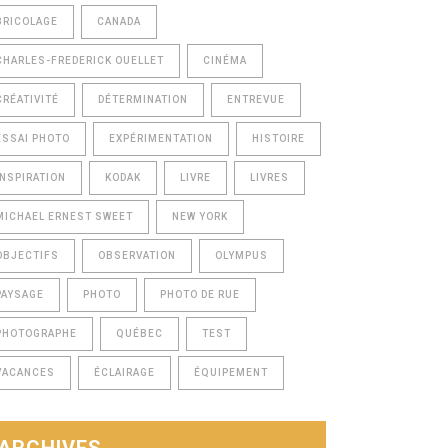
BRICOLAGE
CANADA
CHARLES-FREDERICK OUELLET
CINÉMA
CRÉATIVITÉ
DÉTERMINATION
ENTREVUE
ESSAI PHOTO
EXPÉRIMENTATION
HISTOIRE
INSPIRATION
KODAK
LIVRE
LIVRES
MICHAEL ERNEST SWEET
NEW YORK
OBJECTIFS
OBSERVATION
OLYMPUS
PAYSAGE
PHOTO
PHOTO DE RUE
PHOTOGRAPHE
QUÉBEC
TEST
VACANCES
ÉCLAIRAGE
ÉQUIPEMENT