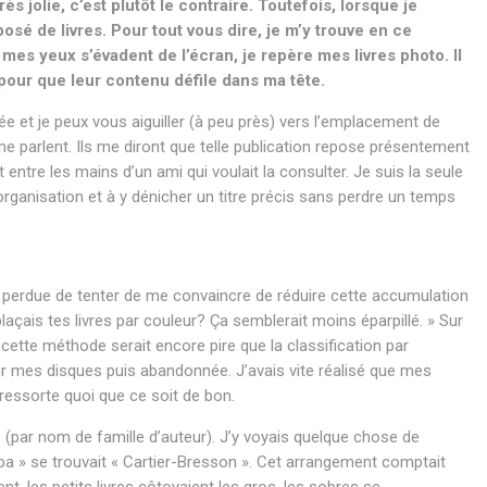
 jolie, c’est plutôt le contraire. Toutefois, lorsque je
sé de livres. Pour tout vous dire, je m’y trouve en ce
es yeux s’évadent de l’écran, je repère mes livres photo. ll
pour que leur contenu défile dans ma tête.
 et je peux vous aiguiller (à peu près) vers l’emplacement de
parlent. Ils me diront que telle publication repose présentement
 entre les mains d’un ami qui voulait la consulter. Je suis la seule
rganisation et à y dénicher un titre précis sans perdre un temps
 perdue de tenter de me convaincre de réduire cette accumulation
plaçais tes livres par couleur? Ça semblerait moins éparpillé. » Sur
e cette méthode serait encore pire que la classification par
ur mes disques puis abandonnée. J’avais vite réalisé que mes
 ressorte quoi que ce soit de bon.
e (par nom de famille d’auteur). J’y voyais quelque chose de
pa » se trouvait « Cartier-Bresson ». Cet arrangement comptait
t, les petits livres côtoyaient les gros, les sobres se