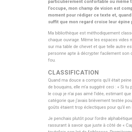
particulièrement confortable ou même très
l’occupe, mon champ de vision est compo
moment pour rédiger ce texte et, quand m
suffit que mon regard croise leur épine 
Ma bibliothèque est méthodiquement classée
chaque ouvrage. Même les espaces vides me 
sur ma table de chevet et que telle autre est
personne apte à décrypter facilement son o
fou.
CLASSIFICATION
Quand ma douce a compris qu’il était peine
de bouquins, elle m’a suggéré ceci : « Si tu 
le coup je n’ai pas aimé l’idée, estimant qu
catégorie que j’avais brièvement testée po
goûts étaient trop éclectiques pour qu’il en
Je penchais plutôt pour l’ordre alphabétiqu
rassurant à savoir que juste à côté de « Ca
toutefois son lot de faiblesses. Premièremen