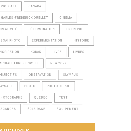
BRICOLAGE
CANADA
CHARLES-FREDERICK OUELLET
CINÉMA
CRÉATIVITÉ
DÉTERMINATION
ENTREVUE
ESSAI PHOTO
EXPÉRIMENTATION
HISTOIRE
INSPIRATION
KODAK
LIVRE
LIVRES
MICHAEL ERNEST SWEET
NEW YORK
OBJECTIFS
OBSERVATION
OLYMPUS
PAYSAGE
PHOTO
PHOTO DE RUE
PHOTOGRAPHE
QUÉBEC
TEST
VACANCES
ÉCLAIRAGE
ÉQUIPEMENT